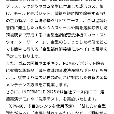
プラスチック金型やゴム金型に付着した成形ガス、焼
け、モールドデポジット、薄錆を短時間で除去する当社
の主力製品「金型洗浄機クリピカエース」、金型温調配
管内に発生したカルシウムスケールや錆を溶解除去し防
錆被膜まで形成する「金型温調配管洗浄機スカットス/
ウォーターリーマー」、金型のちょっとした補修をどこ
でも簡単に行える「金型補修溶接機モルヘイ」の展示を
予定しております。
また、ゴムの固着やエポキシ、POMのデポジット除去
に有効な新製品「減圧煮沸超音波洗浄機ハギトリ」も展
示し、従来より幅広い種類の汚れに対応した最新の金型
メンテナンス方法をご提案します。
さらに、INTERMOLD 2025では当社ブース内にて「溶
接実演デモ」や「洗浄テスト」を実施いたします。
（CPV-66、多目的シンクを使用予定） 「試したい金型
汚れがある」「実機に触れてみたい」など、ご興味があ